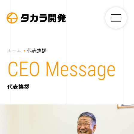
コ
ン
メ
テ
株
ニ
ン
式
ュ
ー
ツ
会
へ
社
ホーム
代表挨拶
ス
タ
CEO Message
キ
カ
ッ
ラ
プ
開
代表挨拶
発