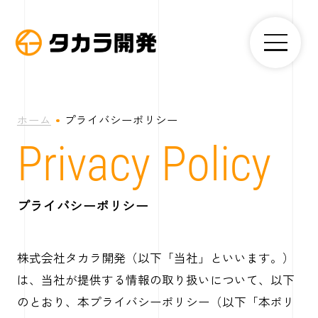
コ
ン
メ
テ
株
ニ
ン
式
ュ
ー
ツ
会
へ
社
ホーム
プライバシーポリシー
ス
タ
Privacy Policy
キ
カ
ッ
ラ
プ
開
プライバシーポリシー
発
株式会社タカラ開発（以下「当社」といいます。）
は、当社が提供する情報の取り扱いについて、以下
のとおり、本プライバシーポリシー（以下「本ポリ