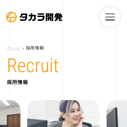
コ
ン
メ
テ
株
ニ
ン
式
ュ
ー
ツ
会
へ
社
ホーム
採用情報
ス
タ
Recruit
キ
カ
ッ
ラ
プ
開
採用情報
発